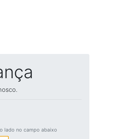
ança
nosco.
ao lado no campo abaixo