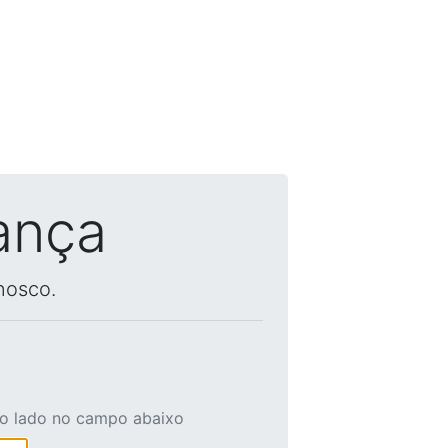
ança
nosco.
ao lado no campo abaixo