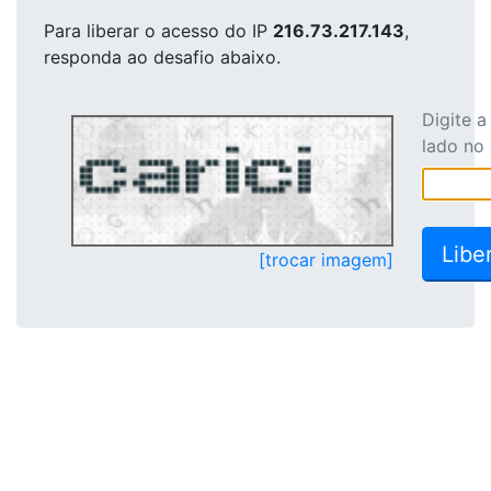
Para liberar o acesso
do IP
216.73.217.143
,
responda ao desafio abaixo.
Digite 
lado no
[trocar imagem]