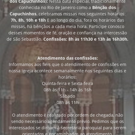
dos Capuchinhos):
Nesta data especial, tradicionalmente
conhecida no Rio de Janeiro como a
Bênção dos
Capuchinhos
, celebramos missas nos seguintes horários:
7h, 8h, 10h e 18h
E ao longo do dia, fora os horários das
missas, há bênçãos a cada meia hora. Participe conosco
desses momentos de fé, oração e confiança na intercessão
de São Sebastião.
Confissões: 8h às 11h30 e 13h às 16h30h.
Atendimento das confissões:
Informamos aos fiéis que o atendimento de confissões em
nossa igreja acontece semanalmente nos seguintes dias e
horários:
Quinta-feira e Sexta-feira
08h às 11h - 14h às 16h
Sábado
08h às 11h
O atendimento é realizado por ordem de chegada, não
sendo necessário agendamento prévio. Pedimos que os
interessados se dirijam à secretaria paroquial para serem
orientados e encaminhados ao atendimento.