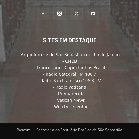
SITES EM DESTAQUE
-
Arquidiocese de São Sebastião do Rio de Janeiro
-
CNBB
-
Franciscanos Capuchinhos Brasil
-
Rádio Catedral FM 106.7
-
Rádio São Francisco 106.3 FM
-
Rádio Vaticana
-
TV Aparecida
-
Vatican News
-
WebTV redentor
Pascom
Secretaria do Santuário Basílica de São Sebastião