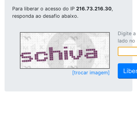
Para liberar o acesso
do IP
216.73.216.30
,
responda ao desafio abaixo.
Digite 
lado no
[trocar imagem]