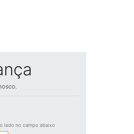
ança
nosco.
ao lado no campo abaixo