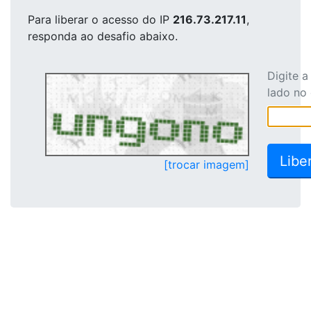
Para liberar o acesso
do IP
216.73.217.11
,
responda ao desafio abaixo.
Digite 
lado no
[trocar imagem]