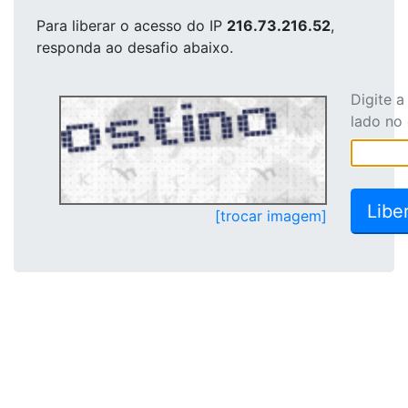
Para liberar o acesso
do IP
216.73.216.52
,
responda ao desafio abaixo.
Digite 
lado no
[trocar imagem]