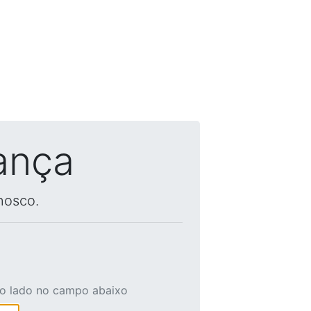
ança
nosco.
ao lado no campo abaixo