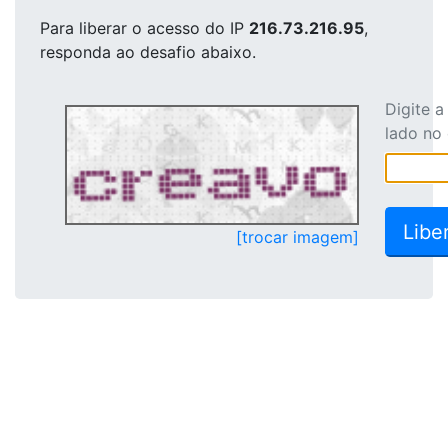
Para liberar o acesso
do IP
216.73.216.95
,
responda ao desafio abaixo.
Digite 
lado no
[trocar imagem]