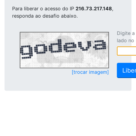
Para liberar o acesso
do IP
216.73.217.148
,
responda ao desafio abaixo.
Digite 
lado no
[trocar imagem]