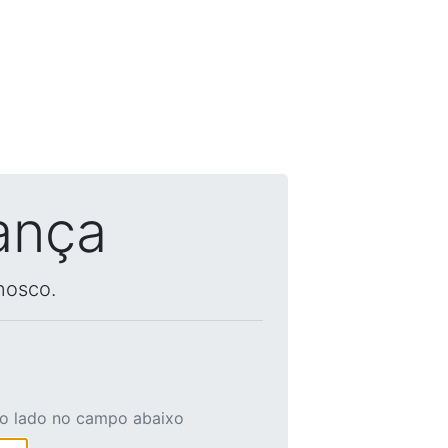
ança
nosco.
ao lado no campo abaixo