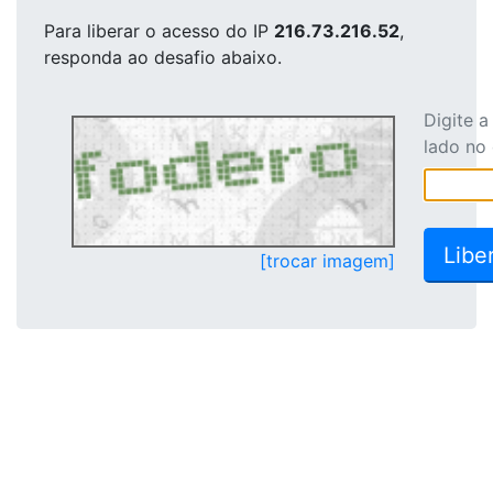
Para liberar o acesso
do IP
216.73.216.52
,
responda ao desafio abaixo.
Digite 
lado no
[trocar imagem]