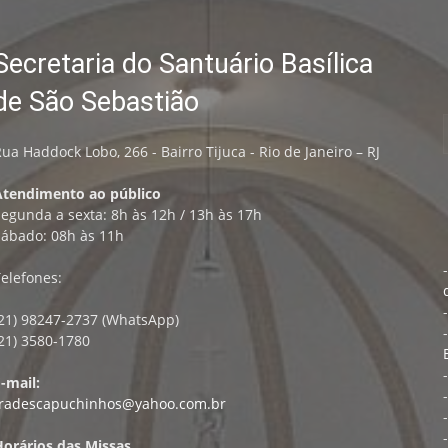
Secretaria do Santuário Basílica
de São Sebastião
ua Haddock Lobo, 266 - Bairro Tijuca - Rio de Janeiro – RJ
Atendimento ao público
egunda a sexta: 8h às 12h / 13h às 17h
Sábado: 08h às 11h
elefones:
(21) 98247-2737 (WhatsApp)
21) 3580-1780
-mail:
fradescapuchinhos@yahoo.com.br
Horários das Missas