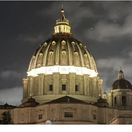
de
São
Sebastião
Frades