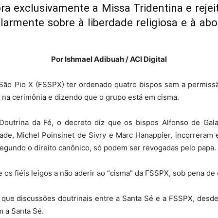
ra exclusivamente a Missa Tridentina e reje
cularmente sobre à liberdade religiosa e à a
Capuchinhos
Por Ishmael Adibuah / ACI Digital
 São Pio X (FSSPX) ter ordenado quatro bispos sem a permissã
na cerimônia e dizendo que o grupo está em cisma.
 Doutrina da Fé, o decreto diz que os bispos Alfonso de Gala
dade, Michel Poinsinet de Sivry e Marc Hanappier, incorrer
egundo o direito canônico, só podem ser revogadas pelo papa.
e os fiéis leigos a não aderir ao “cisma” da FSSPX, sob pena d
ou que discussões doutrinais entre a Santa Sé e a FSSPX, desd
 a Santa Sé.