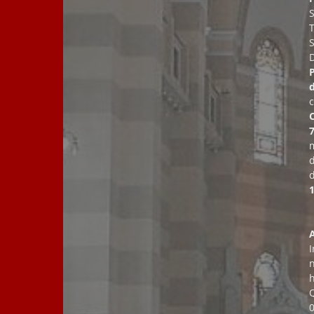
T
7
m
h
Q
0