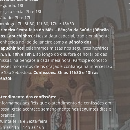
Segunda: 18h
erça a sexta: 7h e 18h
Sábado: 7h e 17h
Domingo: 7h, 8h30, 11h30, 17h e 18h30
Primeira Sexta-feira do Mês – Bênção da Saúde (Bênção
dos Capuchinhos):
Nesta data especial, tradicionalmente
conhecida no Rio de Janeiro como a
Bênção dos
Capuchinhos
, celebramos missas nos seguintes horários:
h, 8h, 10h e 18h
E ao longo do dia, fora os horários das
issas, há bênçãos a cada meia hora. Participe conosco
desses momentos de fé, oração e confiança na intercessão
de São Sebastião.
Confissões: 8h às 11h30 e 13h às
16h30h.
Atendimento das confissões:
Informamos aos fiéis que o atendimento de confissões em
nossa igreja acontece semanalmente nos seguintes dias e
orários:
uinta-feira e Sexta-feira
8h às 11h - 14h às 16h