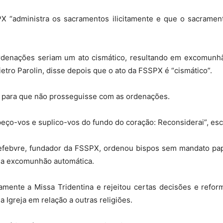
 “administra os sacramentos ilicitamente e que o sacrament
.
denações seriam um ato cismático, resultando em excomunhão
ietro Parolin, disse depois que o ato da FSSPX é “cismático”.
para que não prosseguisse com as ordenações.
o, peço-vos e suplico-vos do fundo do coração: Reconsiderai”, e
efebvre, fundador da FSSPX, ordenou bispos sem mandato pap
ua excomunhão automática.
mente a Missa Tridentina e rejeitou certas decisões e reform
 Igreja em relação a outras religiões.