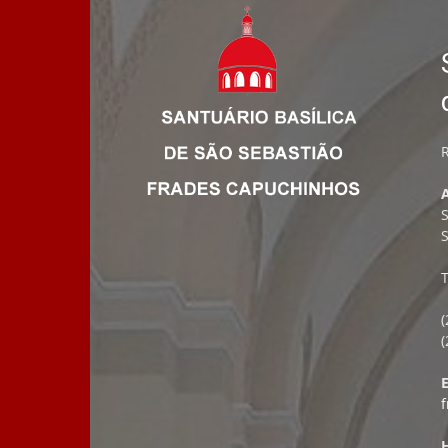
R
S
T
(
E