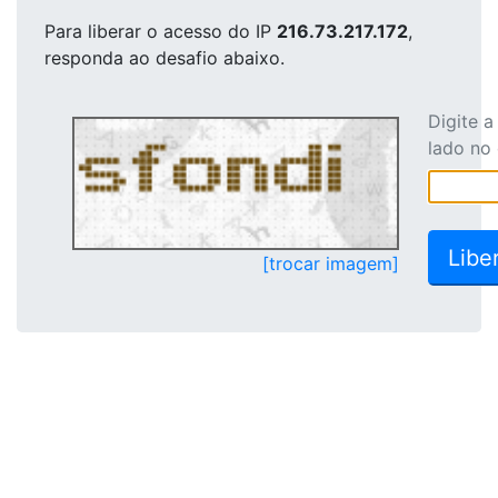
Para liberar o acesso
do IP
216.73.217.172
,
responda ao desafio abaixo.
Digite 
lado no
[trocar imagem]