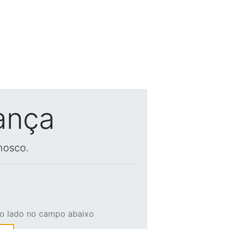
ança
nosco.
ao lado no campo abaixo