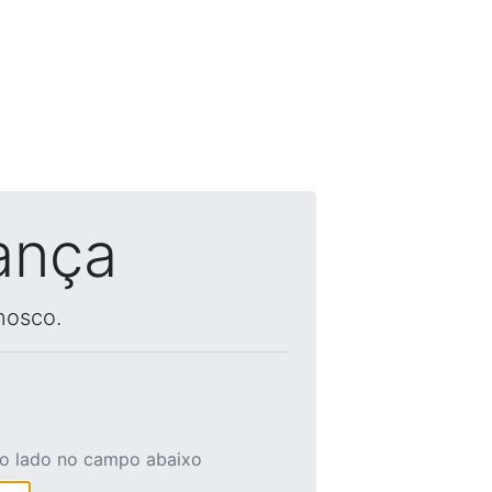
ança
nosco.
ao lado no campo abaixo