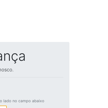
ança
nosco.
ao lado no campo abaixo