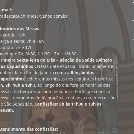
-mail:
fradescapuchinhos@yahoo.com.br
Horários das Missas
Segunda: 18h
erça a sexta: 7h e 18h
Sábado: 7h e 17h
Domingo: 7h, 8h30, 11h30, 17h e 18h30
Primeira Sexta-feira do Mês – Bênção da Saúde (Bênção
dos Capuchinhos):
Nesta data especial, tradicionalmente
conhecida no Rio de Janeiro como a
Bênção dos
Capuchinhos
, celebramos missas nos seguintes horários:
h, 8h, 10h e 18h
E ao longo do dia, fora os horários das
issas, há bênçãos a cada meia hora. Participe conosco
desses momentos de fé, oração e confiança na intercessão
de São Sebastião.
Confissões: 8h às 11h30 e 13h às
16h30h.
Atendimento das confissões: