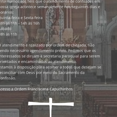
Informamos aos fiéis que o atendimento de confissões em
nossa igreja acontece semanalmente nos seguintes dias e
orários:
uinta-feira e Sexta-feira
8h às 11h - 14h às 16h
Sábado
08h às 11h
O atendimento é realizado por ordem de chegada, não
sendo necessário agendamento prévio. Pedimos que os
nteressados se dirijam à secretaria paroquial para serem
orientados e encaminhados ao atendimento.
Estamos à disposição para acolher a todos que desejam se
reconciliar com Deus por meio do Sacramento da
onfissão.
Acesso a Ordem Franciscana Capuchinhos