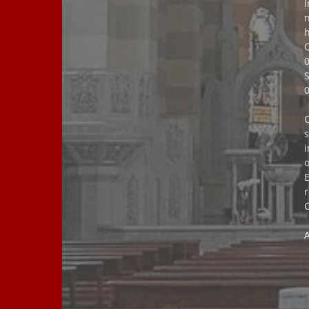
h
Q
0
i
C