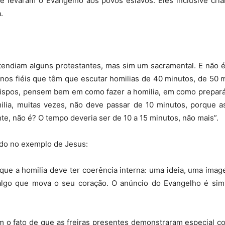
e levaram o Evangelho aos povos eslavos. Eles inclusive criar
.
Capuchinhos
tendiam alguns protestantes, mas sim um sacramental. E não é
 nos fiéis que têm que escutar homilias de 40 minutos, de 50
bispos, pensem bem em como fazer a homilia, em como prepará-
omilia, muitas vezes, não deve passar de 10 minutos, porque 
te, não é? O tempo deveria ser de 10 a 15 minutos, não mais”.
do no exemplo de Jesus:
a que a homilia deve ter coerência interna: uma ideia, uma im
go que mova o seu coração. O anúncio do Evangelho é simpl
m o fato de que as freiras presentes demonstraram especial c