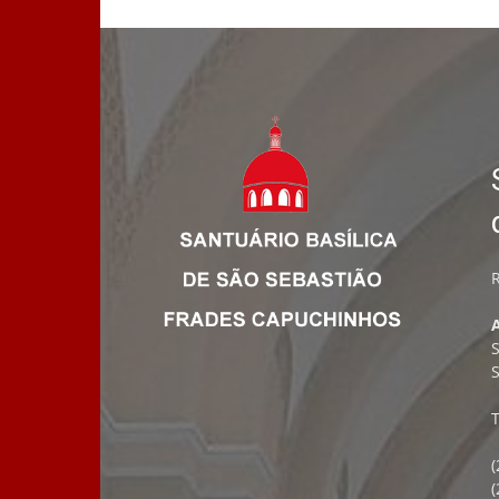
R
S
T
(