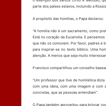
o exemplo dos santos Cirilo e Metódio, qu
parte dos países eslavos, incluindo a Rússia
A propósito das homilias, o Papa declarou:
“A homilia não é um sacramento, como pre
Está no coração da Eucaristia. E pensemos
que não os comovem. Por favor, padres e 
para inspirar-se no texto bíblico. Uma h
atenção. A menos que seja muito interessan
Francisco compartilhou um conselho basea
“Um professor que tive de homilética dizi
com uma ideia, com uma imagem e com al
concretas, que as pessoas entendiam”.
O Papa também aproveitou para brincar co