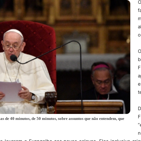
O
de
f
m
a
o
São
O
b
F
a
e
Sebastião
t
D
F
as de 40 minutos, de 50 minutos, sobre assuntos que não entendem, que
“
Frades
n