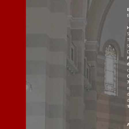
E
T
7
m