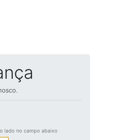
ança
nosco.
ao lado no campo abaixo