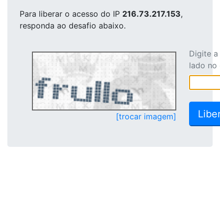
Para liberar o acesso
do IP
216.73.217.153
,
responda ao desafio abaixo.
Digite 
lado no
[trocar imagem]