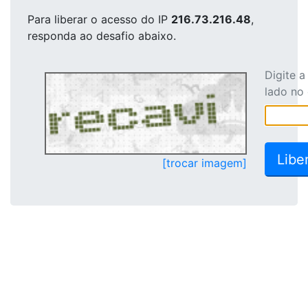
Para liberar o acesso
do IP
216.73.216.48
,
responda ao desafio abaixo.
Digite 
lado no
[trocar imagem]