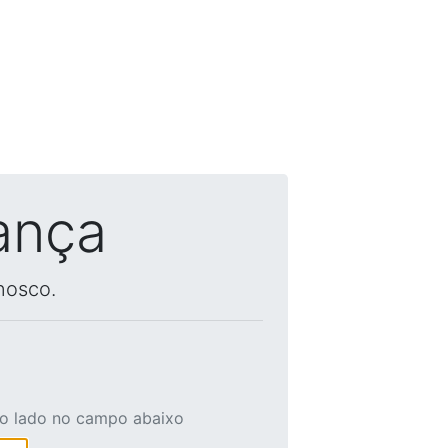
ança
nosco.
ao lado no campo abaixo