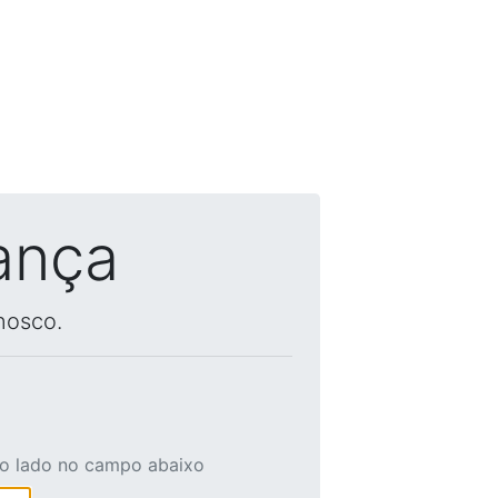
ança
nosco.
ao lado no campo abaixo