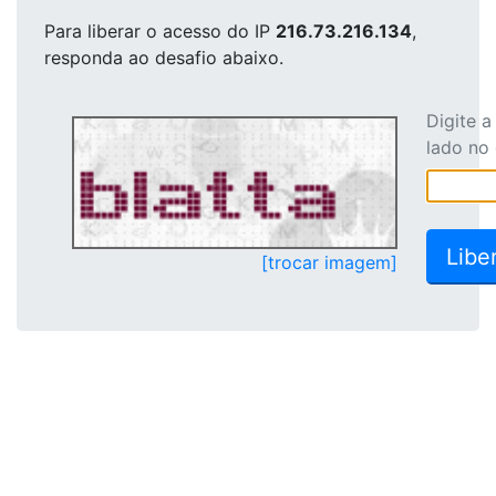
Para liberar o acesso
do IP
216.73.216.134
,
responda ao desafio abaixo.
Digite 
lado no
[trocar imagem]