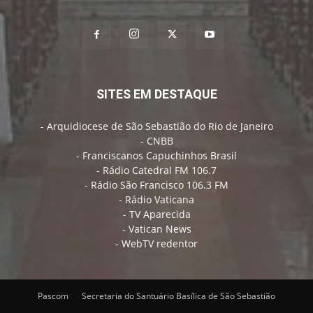
SITES EM DESTAQUE
-
Arquidiocese de São Sebastião do Rio de Janeiro
-
CNBB
-
Franciscanos Capuchinhos Brasil
-
Rádio Catedral FM 106.7
-
Rádio São Francisco 106.3 FM
-
Rádio Vaticana
-
TV Aparecida
-
Vatican News
-
WebTV redentor
Pascom
Secretaria do Santuário Basílica de São Sebastião