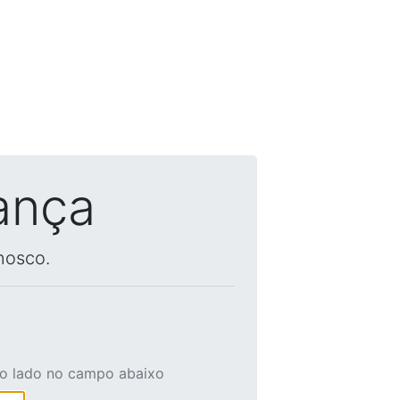
ança
nosco.
ao lado no campo abaixo