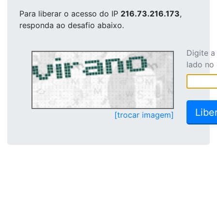
Para liberar o acesso
do IP
216.73.216.173
,
responda ao desafio abaixo.
Digite 
lado no
[trocar imagem]