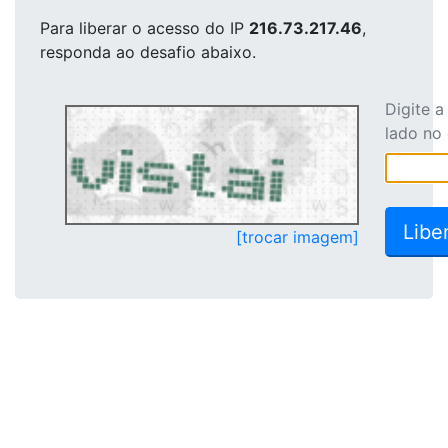
Para liberar o acesso
do IP
216.73.217.46
,
responda ao desafio abaixo.
Digite 
lado no
[trocar imagem]