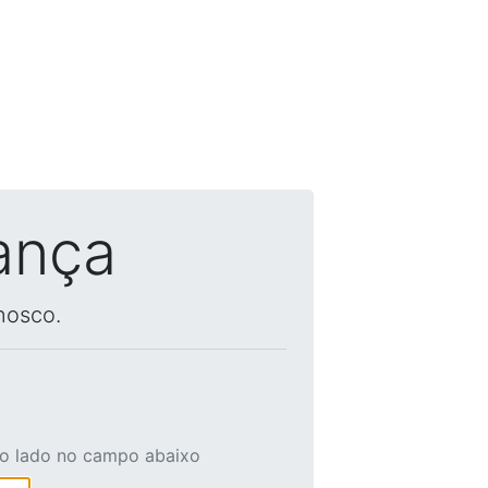
ança
nosco.
ao lado no campo abaixo