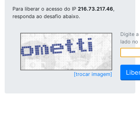
Para liberar o acesso
do IP
216.73.217.46
,
responda ao desafio abaixo.
Digite 
lado no
[trocar imagem]