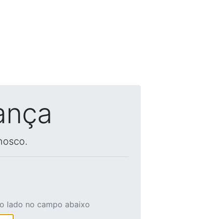
ança
nosco.
ao lado no campo abaixo