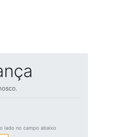
ança
nosco.
ao lado no campo abaixo