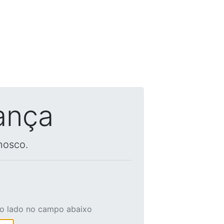
ança
nosco.
ao lado no campo abaixo