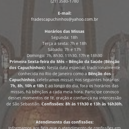
(21) 3580-1780
E-mail:
fradescapuchinhos@yahoo.com.br
Horários das Missas
Segunda: 18h
Terça a sexta: 7h e 18h
Sábado: 7h e 17h
Domingo: 7h, 8h30, 11h30, 17h e 18h30
Primeira Sexta-feira do Mês – Bênção da Saúde (Bênção
dos Capuchinhos):
Nesta data especial, tradicionalmente
conhecida no Rio de Janeiro como a
Bênção dos
Capuchinhos
, celebramos missas nos seguintes horários:
7h, 8h, 10h e 18h
E ao longo do dia, fora os horários das
missas, há bênçãos a cada meia hora. Participe conosco
desses momentos de fé, oração e confiança na intercessão
de São Sebastião.
Confissões: 8h às 11h30 e 13h às 16h30h.
Atendimento das confissões:
Informamos aos fiéis que o atendimento de confissões em