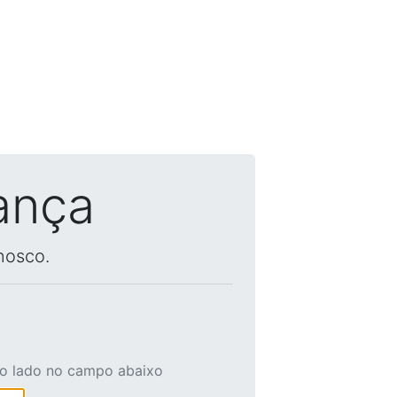
ança
nosco.
ao lado no campo abaixo