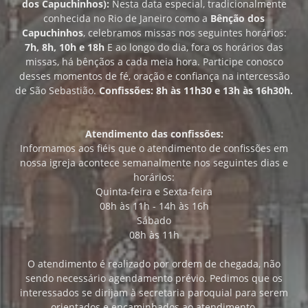
dos Capuchinhos):
Nesta data especial, tradicionalmente
conhecida no Rio de Janeiro como a
Bênção dos
Capuchinhos
, celebramos missas nos seguintes horários:
7h, 8h, 10h e 18h
E ao longo do dia, fora os horários das
missas, há bênçãos a cada meia hora. Participe conosco
desses momentos de fé, oração e confiança na intercessão
de São Sebastião.
Confissões: 8h às 11h30 e 13h às 16h30h.
Atendimento das confissões:
Informamos aos fiéis que o atendimento de confissões em
nossa igreja acontece semanalmente nos seguintes dias e
horários:
Quinta-feira e Sexta-feira
08h às 11h - 14h às 16h
Sábado
08h às 11h
O atendimento é realizado por ordem de chegada, não
sendo necessário agendamento prévio. Pedimos que os
interessados se dirijam à secretaria paroquial para serem
orientados e encaminhados ao atendimento.