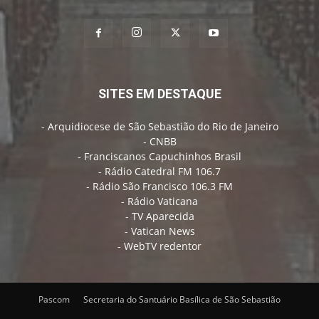
SITES EM DESTAQUE
-
Arquidiocese de São Sebastião do Rio de Janeiro
-
CNBB
-
Franciscanos Capuchinhos Brasil
-
Rádio Catedral FM 106.7
-
Rádio São Francisco 106.3 FM
-
Rádio Vaticana
-
TV Aparecida
-
Vatican News
-
WebTV redentor
Pascom
Secretaria do Santuário Basílica de São Sebastião