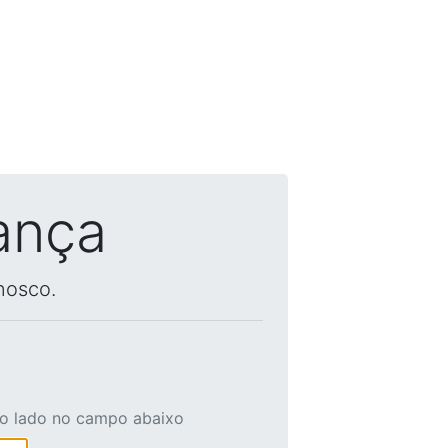
ança
nosco.
ao lado no campo abaixo