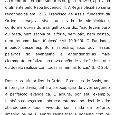
A Ordem dos Frades Menores surgiu em 1209, aprovada
oralmente pelo Papa Inocêncio III. A Regra oficial só seria
reconhecida em 1223. Francisco de Assis, fundador da
Ordem, desejava viver uma vida de simplicidade,
conforme ouvira do evangelho que diz: “não levem ouro
ou prata, nem sacola ou alforje, nem pão, nem bastão,
nem tenham duas túnicas” (Mt 10,9-10). O Fundador,
imbuído desse espírito missionário, após ouvir essas
palavras do evangelho e entendendo-as mais
claramente, enfatiza sua nova opção de vida: “é isso que
eu desejo realizar com todas as minhas forças” (LTC 25).
Desde os primórdios da Ordem, Francisco de Assis, por
inspiração divina, tinha a preocupação de viver segundo
a perfeição evangélica. E alguns, por seu exemplo,
também começaram a abraçar este mesmo ideal de vida:
abandonando tudo, vivendo sem nada de próprio,
amando os seus, sendo respeitoso e honesto com os