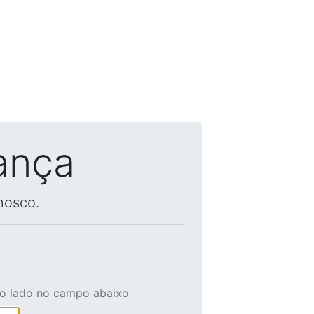
ança
nosco.
ao lado no campo abaixo