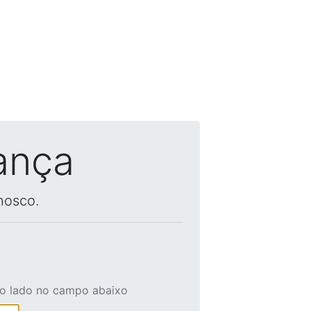
ança
nosco.
ao lado no campo abaixo