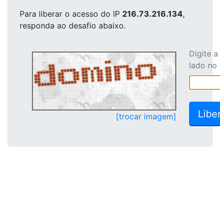
Para liberar o acesso
do IP
216.73.216.134
,
responda ao desafio abaixo.
Digite 
lado no
[trocar imagem]