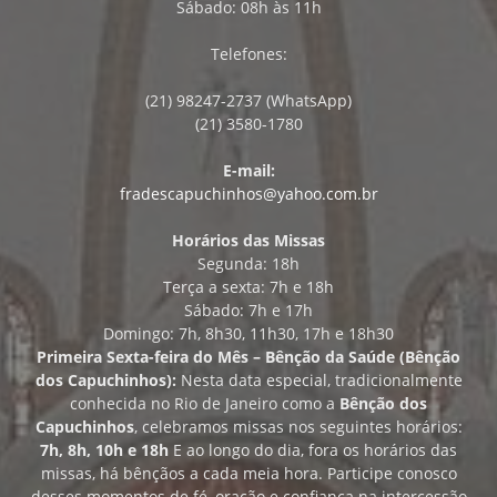
Sábado: 08h às 11h
Telefones:
(21) 98247-2737 (WhatsApp)
(21) 3580-1780
E-mail:
fradescapuchinhos@yahoo.com.br
Horários das Missas
Segunda: 18h
Terça a sexta: 7h e 18h
Sábado: 7h e 17h
Domingo: 7h, 8h30, 11h30, 17h e 18h30
Primeira Sexta-feira do Mês – Bênção da Saúde (Bênção
dos Capuchinhos):
Nesta data especial, tradicionalmente
conhecida no Rio de Janeiro como a
Bênção dos
Capuchinhos
, celebramos missas nos seguintes horários:
7h, 8h, 10h e 18h
E ao longo do dia, fora os horários das
missas, há bênçãos a cada meia hora. Participe conosco
desses momentos de fé, oração e confiança na intercessão