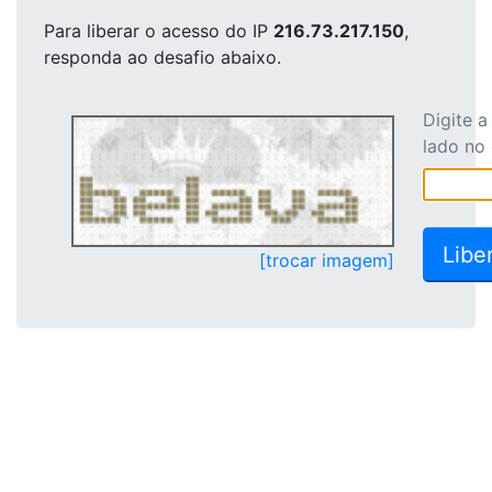
Para liberar o acesso
do IP
216.73.217.150
,
responda ao desafio abaixo.
Digite 
lado no
[trocar imagem]