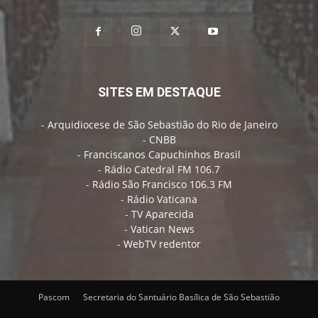
SITES EM DESTAQUE
-
Arquidiocese de São Sebastião do Rio de Janeiro
-
CNBB
-
Franciscanos Capuchinhos Brasil
-
Rádio Catedral FM 106.7
-
Rádio São Francisco 106.3 FM
-
Rádio Vaticana
-
TV Aparecida
-
Vatican News
-
WebTV redentor
Pascom
Secretaria do Santuário Basílica de São Sebastião