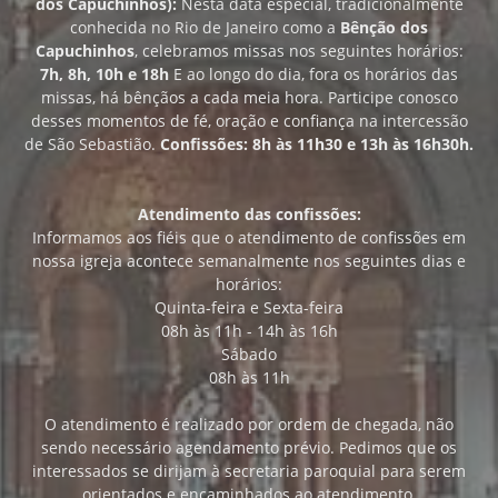
dos Capuchinhos):
Nesta data especial, tradicionalmente
conhecida no Rio de Janeiro como a
Bênção dos
Capuchinhos
, celebramos missas nos seguintes horários:
7h, 8h, 10h e 18h
E ao longo do dia, fora os horários das
missas, há bênçãos a cada meia hora. Participe conosco
desses momentos de fé, oração e confiança na intercessão
de São Sebastião.
Confissões: 8h às 11h30 e 13h às 16h30h.
Atendimento das confissões:
Informamos aos fiéis que o atendimento de confissões em
nossa igreja acontece semanalmente nos seguintes dias e
horários:
Quinta-feira e Sexta-feira
08h às 11h - 14h às 16h
Sábado
08h às 11h
O atendimento é realizado por ordem de chegada, não
sendo necessário agendamento prévio. Pedimos que os
interessados se dirijam à secretaria paroquial para serem
orientados e encaminhados ao atendimento.