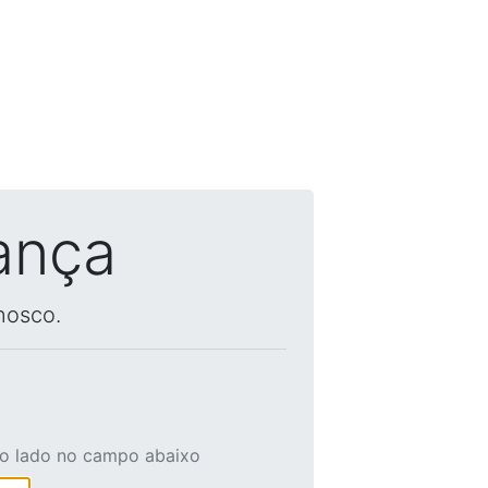
ança
nosco.
ao lado no campo abaixo