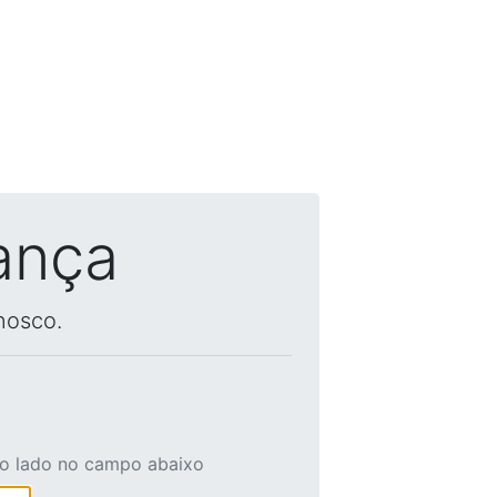
ança
nosco.
ao lado no campo abaixo