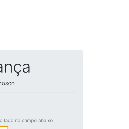
ança
nosco.
ao lado no campo abaixo