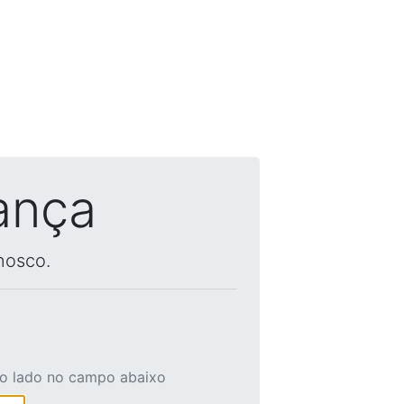
ança
nosco.
ao lado no campo abaixo