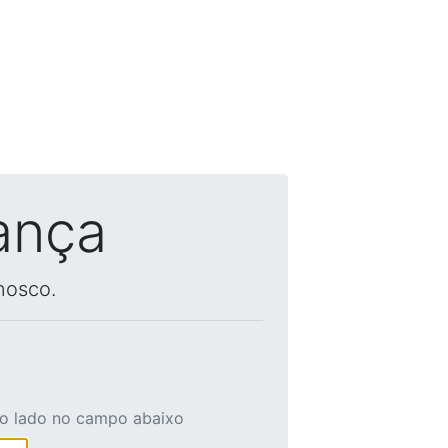
ança
nosco.
ao lado no campo abaixo